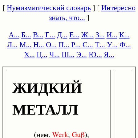
[
Нумизматический словарь
] [
Интересно
знать, что...
]
А...
Б...
В...
Г...
Д...
Е...
Ж...
З...
И...
К...
Л...
М...
Н...
О...
П...
Р...
С...
Т...
У...
Ф...
Х...
Ц...
Ч...
Ш...
Э...
Ю...
Я...
ЖИДКИЙ
МЕТАЛЛ
(нем.
Werk
,
Guβ
),