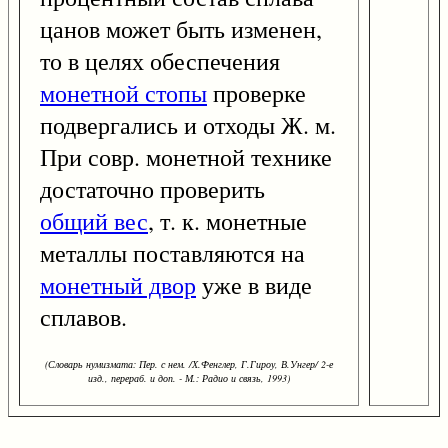
цанов может быть изменен,
то в целях обеспечения
монетной стопы
проверке
подвергались и отходы Ж. м.
При совр. монетной технике
достаточно проверить
общий вес
, т. к. монетные
металлы поставляются на
монетный двор
уже в виде
сплавов.
(Словарь нумизмата: Пер. с нем. /Х.Фенглер, Г.Гироу, В.Унгер/ 2-е
изд., перераб. и доп. - М.: Радио и связь, 1993)