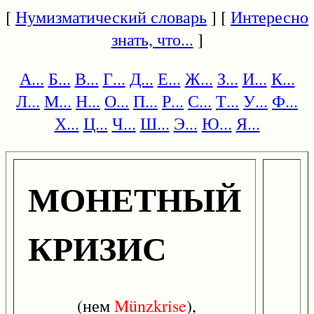
[
Нумизматический словарь
] [
Интересно
знать, что...
]
А...
Б...
В...
Г...
Д...
Е...
Ж...
З...
И...
К...
Л...
М...
Н...
О...
П...
Р...
С...
Т...
У...
Ф...
Х...
Ц...
Ч...
Ш...
Э...
Ю...
Я...
МОНЕТНЫЙ
КРИЗИС
(нем
Münzkrise
),