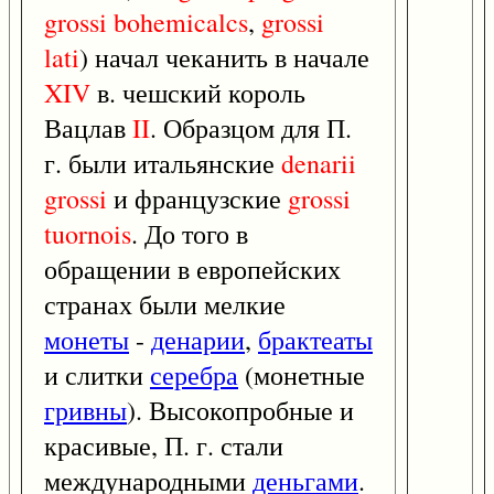
grossi
bohemicalcs
,
grossi
lati
) начал чеканить в начале
XIV
в. чешский король
Вацлав
II
. Образцом для П.
г. были итальянские
denarii
grossi
и французские
grossi
tuornois
. До того в
обращении в европейских
странах были мелкие
монеты
-
денарии
,
брактеаты
и слитки
серебра
(монетные
гривны
). Высокопробные и
красивые, П. г. стали
международными
деньгами
.