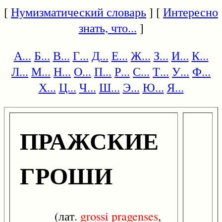
[
Нумизматический словарь
] [
Интересно
знать, что...
]
А...
Б...
В...
Г...
Д...
Е...
Ж...
З...
И...
К...
Л...
М...
Н...
О...
П...
Р...
С...
Т...
У...
Ф...
Х...
Ц...
Ч...
Ш...
Э...
Ю...
Я...
ПРАЖСКИЕ
ГРОШИ
(лат.
grossi
pragenses
,