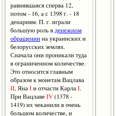
равнявшаяся сперва 12,
потом - 16, а с 1398 г. - 18
денариям. П. г. играли
большую роль в
денежном
обращении
на украинских и
белорусских землях.
Сначала они проникали туда
в ограниченном количестве.
Это относится главным
образом к монетам Вацлава
II
, Яна
I
и отчасти Карла
I
.
При Вацлаве
IV
(1378 -
1419) их чеканили в очень
большом количестве, и